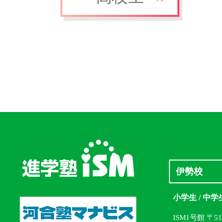
伊勢校
小学生 / 中学
ISM1号館 〒5