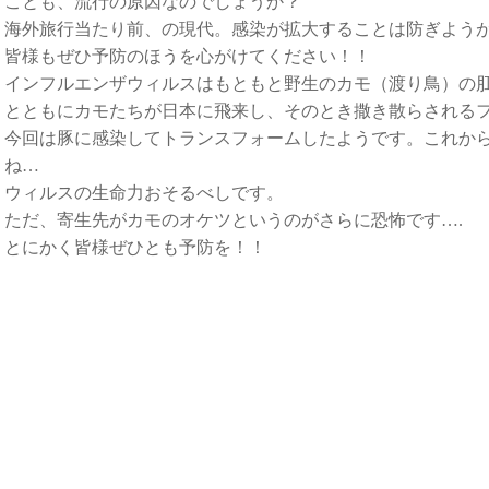
ことも、流行の原因なのでしょうか？
海外旅行当たり前、の現代。感染が拡大することは防ぎよう
皆様もぜひ予防のほうを心がけてください！！
インフルエンザウィルスはもともと野生のカモ（渡り鳥）の
とともにカモたちが日本に飛来し、そのとき撒き散らされる
今回は豚に感染してトランスフォームしたようです。これか
ね…
ウィルスの生命力おそるべしです。
ただ、寄生先がカモのオケツというのがさらに恐怖です….
とにかく皆様ぜひとも予防を！！