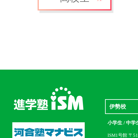
伊勢校
小学生 / 中学
ISM1号館 〒5