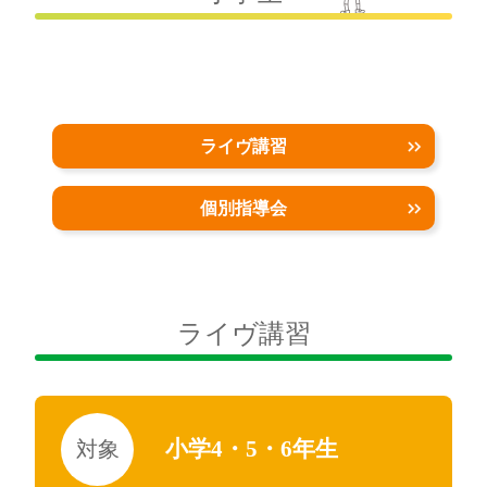
ライヴ講習
個別指導会
ライヴ講習
小学4・5・6年生