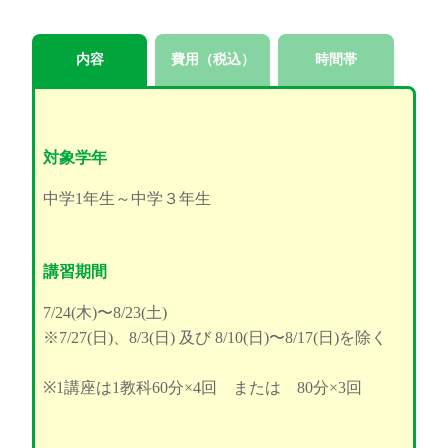
内容
費用（税込）
時間帯
対象学年
中学1年生～中学３年生
講習期間
7/24(木)〜8/23(土)
※7/27(日)、8/3(日) 及び 8/10(日)〜8/17(日)を除く
※1講座は1教科60分×4回 または 80分×3回