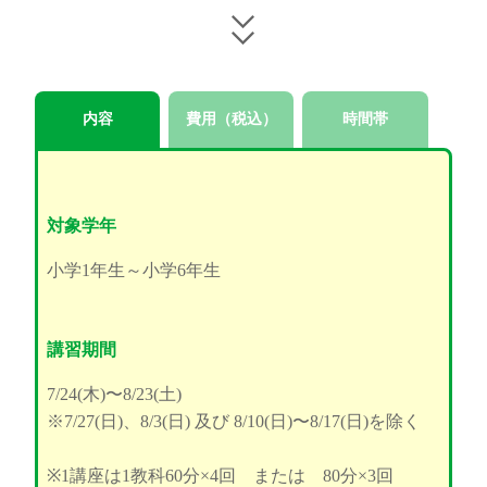
内容
費用（税込）
時間帯
対象学年
小学1年生～小学6年生
講習期間
7/24(木)〜8/23(土)
※7/27(日)、8/3(日) 及び 8/10(日)〜8/17(日)を除く
※1講座は1教科60分×4回 または 80分×3回