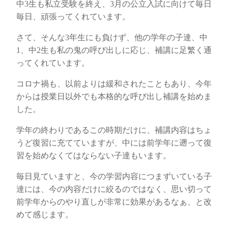
中3生も私立受験を終え、3月の公立入試に向けて毎日
毎日、頑張ってくれています。
さて、そんな3年生にも負けず、他の学年の子達、中
1、中2生も私の鬼の呼び出しに応じ、補講に足繁く通
ってくれています。
コロナ禍も、以前よりは緩和されたこともあり、今年
からは授業日以外でも本格的な呼び出し補講を始めま
した。
学年の終わりであるこの時期だけに、補講内容はちょ
うど復習に充てていますが、中には前学年に遡って復
習を始めなくてはならない子達もいます。
毎日見ていますと、今の学習内容につまずいている子
達には、今の内容だけに絞るのではなく、思い切って
前学年からのやり直しが非常に効果があるなぁ、と改
めて感じます。