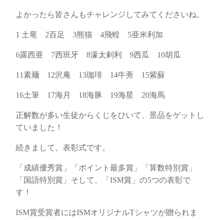
よかったら皆さんもチャレンジしてみてくださいね。
1 土竜 2百足 3熊猫 4飛蝗 5亜米利加
6露西亜 7西班牙 8濠太剌利 9西瓜 10胡瓜
11素麺 12沢庵 13珈琲 14牛蒡 15紫蘇
16土筆 17海月 18海豚 19海星 20海馬
正解数が多い生徒からくじをひいて、景品をゲットし
ていました！
続きまして、表彰式です。
「成績優秀賞」「ポイント最多賞」「算数特別賞」
「国語特別賞」そして、「ISM賞」の5つの表彰で
す！
ISM賞受賞者にはISMオリジナルTシャツが贈られま