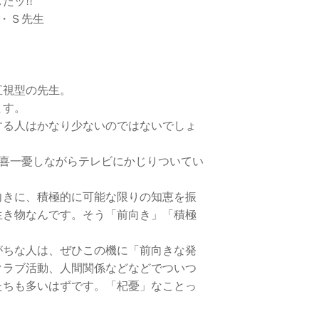
たッ!!
・Ｓ先生
直視型の先生。
ます。
する人はかなり少ないのではないでしょ
一喜一憂しながらテレビにかじりついてい
向きに、積極的に可能な限りの知恵を振
生き物なんです。そう「前向き」「積極
がちな人は、ぜひこの機に「前向きな発
クラブ活動、人間関係などなどでついつ
たちも多いはずです。「杞憂」なことっ