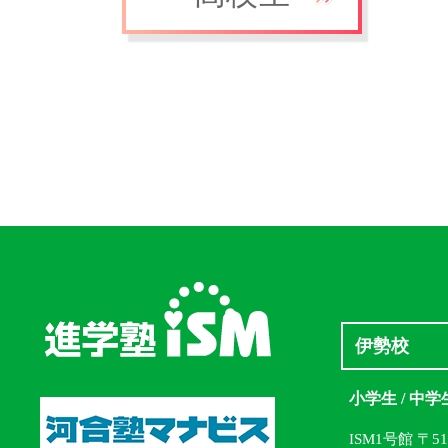
伊勢校
小学生 / 中学
ISM1号館 〒5