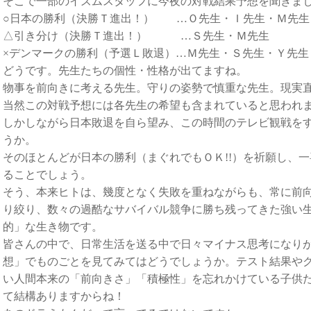
そこで一部のイズムスタッフに今夜の対戦結果予想を聞きまし
○日本の勝利（決勝Ｔ進出！） …Ｏ先生・Ｉ先生・Ｍ先生
△引き分け（決勝Ｔ進出！） …Ｓ先生・Ｍ先生
×デンマークの勝利（予選Ｌ敗退）…Ｍ先生・Ｓ先生・Ｙ先生
どうです。先生たちの個性・性格が出てますね。
物事を前向きに考える先生。守りの姿勢で慎重な先生。現実
当然この対戦予想には各先生の希望も含まれていると思われ
しかしながら日本敗退を自ら望み、この時間のテレビ観戦を
うか。
そのほとんどが日本の勝利（まぐれでもＯＫ!!）を祈願し、
ることでしょう。
そう、本来ヒトは、幾度となく失敗を重ねながらも、常に前
り絞り、数々の過酷なサバイバル競争に勝ち残ってきた強い
的」な生き物です。
皆さんの中で、日常生活を送る中で日々マイナス思考になり
想」でものごとを見てみてはどうでしょうか。テスト結果や
い人間本来の「前向きさ」「積極性」を忘れかけている子供
て結構ありますからね！