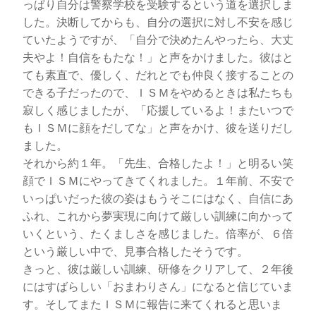
っぱり自分は警察学校を受験するという道を選択しま
した。決断してからも、自分の選択に対し不安を感じ
ていたようですが、「自分で決めたんやったら、大丈
夫やよ！自信をもたな！」と声をかけました。彼はと
ても素直で、優しく、だれとでも仲良く接することの
できる子だったので、ＩＳＭをやめるときは私たちも
寂しく感じましたが、「応援しているよ！またいつで
もＩＳＭに顔をだしてな」と声をかけ、彼を送りだし
ました。
それから約１年。「先生、合格したよ！」と明るい笑
顔でＩＳＭにやってきてくれました。１年前、不安で
いっぱいだった彼の姿はもうそこにはなく、自信にあ
ふれ、これから夢実現に向けて厳しい訓練に向かって
いくという、たくましさを感じました。倍率が、６倍
という厳しい中で、見事合格したそうです。
きっと、彼は厳しい訓練、研修をクリアして、２年後
にはすばらしい「おまわりさん」になると信じていま
す。そしてまたＩＳＭに報告に来てくれると思いま