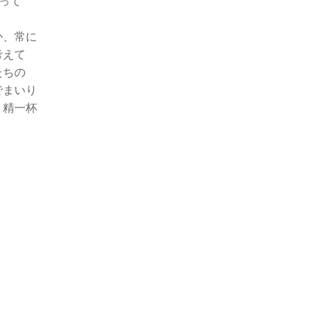
って
か、常に
考えて
たちの
でまいり
、精一杯