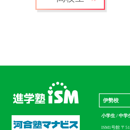
伊勢校
小学生 / 中学
ISM1号館 〒5