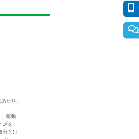
にあたり、
さ、躍動
と足を
自分とは