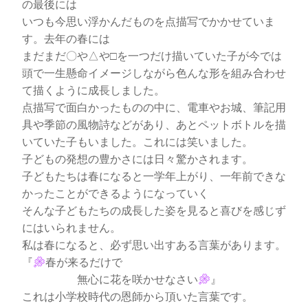
の最後には
いつも今思い浮かんだものを点描写でかかせていま
す。去年の春には
まだまだ〇や△や□を一つだけ描いていた子が今では
頭で一生懸命イメージしながら色んな形を組み合わせ
て描くように成長しました。
点描写で面白かったものの中に、電車やお城、筆記用
具や季節の風物詩などがあり、あとペットボトルを描
いていた子もいました。これには笑いました。
子どもの発想の豊かさには日々驚かされます。
子どもたちは春になると一学年上がり、一年前できな
かったことができるようになっていく
そんな子どもたちの成長した姿を見ると喜びを感じず
にはいられません。
私は春になると、必ず思い出すある言葉があります。
『
春が来るだけで
無心に花を咲かせなさい
』
これは小学校時代の恩師から頂いた言葉です。