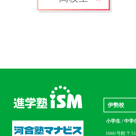
伊勢校
小学生 / 中学
ISM1号館 〒5