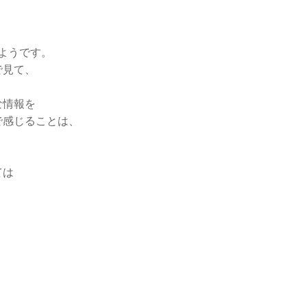
ようです。
で見て、
。
な情報を
で感じることは、
ては