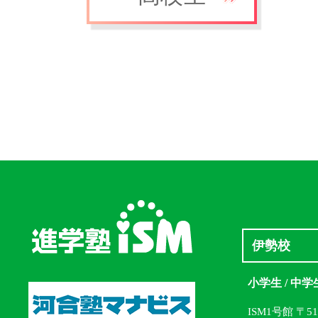
伊勢校
小学生 / 中学
ISM1号館 〒5