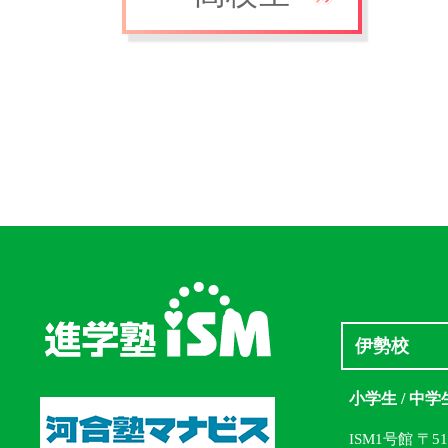
伊勢校
小学生 / 中学
ISM1号館 〒5