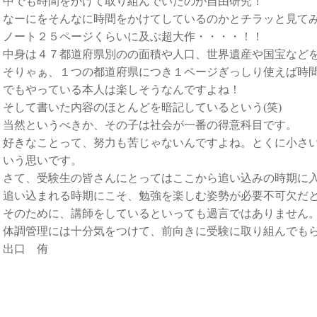
中でも時間をかけて取り組んでいたのが自由研究！
なーにをそんなに時間をかけてしているのかとチラッと見て
ノート２５ページくらいに及ぶ超大作・・・・！！
中身は４７都道府県別のの面積や人口、世界遺産や国宝など
そりゃぁ、１つの都道府県につき１ページぎっしり使えば時
でもやっている本人は楽しそうなんですよね！
そして書いた内容のほとんどを暗記しているという(笑)
当然というべきか、その子は社会が一番の得意科目です。
好きなことって、努力も苦じゃないんですよね。とくに小さ
いう思いです。
さて、受験生の皆さんにとってはここから追い込みの時期に
追い込まれる時期にこそ、勉強を楽しむ姿勢が必要不可欠だ
そのために、講師をしているといっても過言ではありません
体調管理には十分気をつけて、前向きに受験に取り組んでも
出口 侑