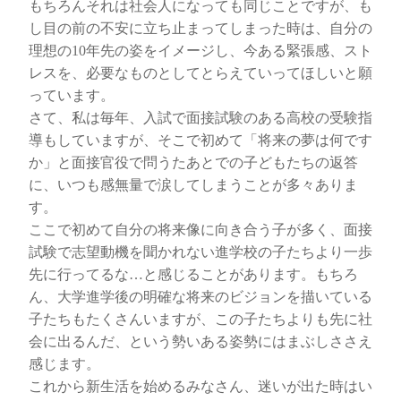
もちろんそれは社会人になっても同じことですが、も
し目の前の不安に立ち止まってしまった時は、自分の
理想の10年先の姿をイメージし、今ある緊張感、スト
レスを、必要なものとしてとらえていってほしいと願
っています。
さて、私は毎年、入試で面接試験のある高校の受験指
導もしていますが、そこで初めて「将来の夢は何です
か」と面接官役で問うたあとでの子どもたちの返答
に、いつも感無量で涙してしまうことが多々ありま
す。
ここで初めて自分の将来像に向き合う子が多く、面接
試験で志望動機を聞かれない進学校の子たちより一歩
先に行ってるな…と感じることがあります。もちろ
ん、大学進学後の明確な将来のビジョンを描いている
子たちもたくさんいますが、この子たちよりも先に社
会に出るんだ、という勢いある姿勢にはまぶしささえ
感じます。
これから新生活を始めるみなさん、迷いが出た時はい