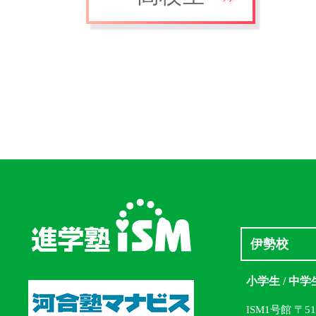
伊勢校
小学生 / 中学
ISM1号館 〒5