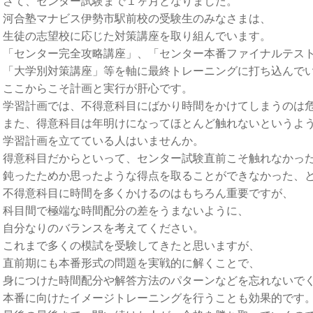
さて、センター試験まで１ヶ月となりました。
河合塾マナビス伊勢市駅前校の受験生のみなさまは、
生徒の志望校に応じた対策講座を取り組んでいます。
「センター完全攻略講座」、「センター本番ファイナルテス
「大学別対策講座」等を軸に最終トレーニングに打ち込んで
ここからこそ計画と実行が肝心です。
学習計画では、不得意科目にばかり時間をかけてしまうのは
また、得意科目は年明けになってほとんど触れないというよ
学習計画を立てている人はいませんか。
得意科目だからといって、センター試験直前こそ触れなかっ
鈍ったためか思ったような得点を取ることができなかった、
不得意科目に時間を多くかけるのはもちろん重要ですが、
科目間で極端な時間配分の差をうまないように、
自分なりのバランスを考えてください。
これまで多くの模試を受験してきたと思いますが、
直前期にも本番形式の問題を実戦的に解くことで、
身につけた時間配分や解答方法のパターンなどを忘れないで
本番に向けたイメージトレーニングを行うことも効果的です