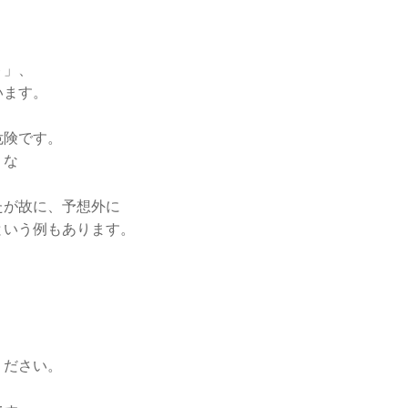
ト」、
います。
危険です。
うな
たが故に、予想外に
という例もあります。
ください。
。