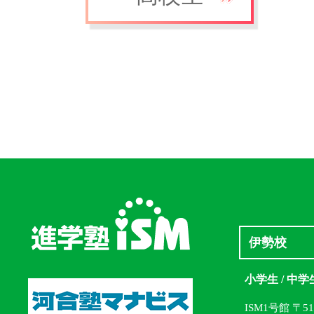
伊勢校
小学生 / 中学
ISM1号館 〒5