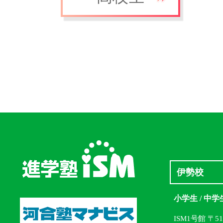
伊勢校
小学生 / 中学
ISM1号館 〒5