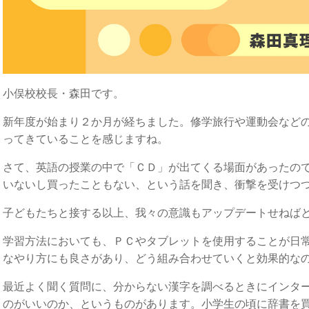
小俣校校長・森田です。
新年度が始まり２か月が経ちました。修学旅行や運動会など
ってきていることを感じますね。
さて、英語の授業の中で「ＣＤ」が出てくる場面があったの
いないし買ったこともない、という話を聞き、衝撃を受けつ
子どもたちと接する以上、我々の意識もアップデートせねば
学習方法においても、ＰＣやタブレットを使用することが日
なやり方にも良さがあり、どう組み合わせていくと効果的な
最近よく聞く質問に、分からない漢字を調べるときにインタ
のがいいのか、というものがあります。小学生の頃に辞書を