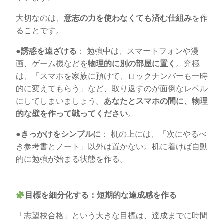
大切なのは、
意志の力を使わなくても済む仕組み
を作
ることです。
●
誘惑を遠ざける
： 勉強中は、スマートフォンや漫
画、ゲーム機などを
物理的に別の部屋に置く
。究極
は、「スマホを家族に預けて、ロックナンバーも一時
的に変えてもらう」など、取り返すのが面倒なレベル
にしてしまいましょう。
あなたとスマホの間に、物理
的な壁を作って戦ってください
。
●
きっかけをシンプルに
： 机の上には、「次にやるべ
き参考書とノート」以外は置かない。机に着けば自動
的に勉強が始まる状態を作る。
目標を細分化する：短期的な達成感を作る
「志望校合格」という大きな目標は、達成までに時間