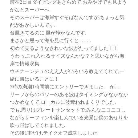
滞在2日目ダイビングあきらめて,おみやげでも見よう
かなとスーパーへ.
そのスーパーは海岸すぐそばなんですが,ちょっと気
配がおかしいんです.
台風きてるのに,風が静かなんです.
まさかと思って海を見に行くと …….
初めて見るようなきれいな波がたってました！！
うわっ,これ入れるサイズなんかな？と思いながら海
岸で情報収集.
ウチナーンチュのええ人がいろいろ教えてくれて,一
緒に海はいることに！
7時の満潮1時間前にエントリーできました. が…
リーフからのパワーのある波はタイミングがなかなか
つかめなくて,ローカルに波奪われまくりでした.
でも,周りはグレートサンセットで,みんなニコニコし
ながらサーフィンを楽しんでいる光景は僕のあせりを
吹っ飛ばしてくれました.
その後1本だけ,テイクオフ成功しました.