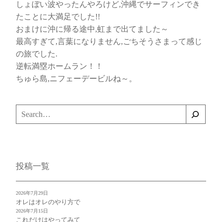
しょぼい波やったんやろけど,沖縄でサーフィンでき
たことに大満足でした!!
おまけに沖に帰る途中,虹まで出てました～
最高すぎて,言葉になりません,ごちそうさまって感じ
の旅でした.
逆転満塁ホームラン！！
ちゅら島,ニフェーデービルね～。
検
索
投稿一覧
2026年7月29日
オレはオレのやり方で
2026年7月15日
これだけはやってみて