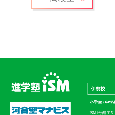
伊勢校
小学生 / 中学
ISM1号館 〒5