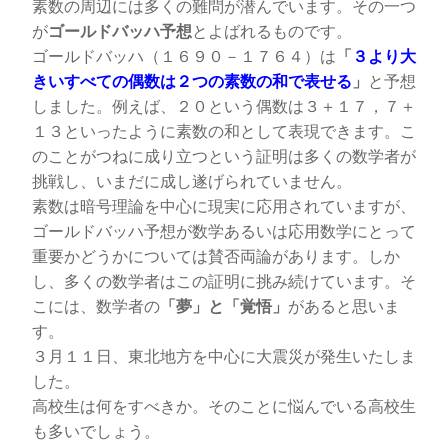
素数の周辺には多くの難問が潜んでいます。その一つ
が
ゴールドバッハ予想
とよばれるものです。
ゴールドバッハ（１６９０－１７６４）は
「
３より大
きいすべての偶数は２つの素数の和で表せる
」
と予想
しました。例えば、２０という偶数は３＋１７，７＋
１３といったように素数の和として表現できます。こ
のことがつねに成り立つという証明は多くの数学者が
挑戦し、いまだに成し遂げられていません。
素数は暗号理論を中心に現実に応用されていますが、
ゴールドバッハ予想が数学あるいは応用数学にとって
重要かどうかについては賛否両論があります。しか
し、多くの数学者はこの証明に挑み続けています。そ
こには、数学者の
「夢」と「覚悟」
があると思いま
す。
３月１１日、東北地方を中心に大震災が発生いたしま
した。
高校生は何をすべきか。そのことに悩んでいる高校生
も多いでしょう。