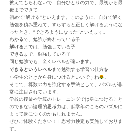
教えてもらわないで、自分ひとりの力で、最初から最
後までできて
初めて“解ける”といえます。このように、自分で解く
勉強を積み重ねて、すらすらと正しく解けるようにな
ったとき、“できるようになった”といえます。
わかる
で、勉強が終わっている子
解ける
までは、勉強している子
できる
まで、勉強している子
同じ勉強でも、全くレベルが違います。
できるというレベル
まで勉強する学習の仕方を
小学生のときから身につけるといいですね
。
そこで、算数の力を強化する手法として、パズルが非
常に注目されています。
学校の授業や計算のトレーニングでは身につけること
のできない論理的思考力は、低学年のころのパズルに
よって身につくのかもしれません。
ぜひご体験ください！！思考力検定も実施しておりま
す。