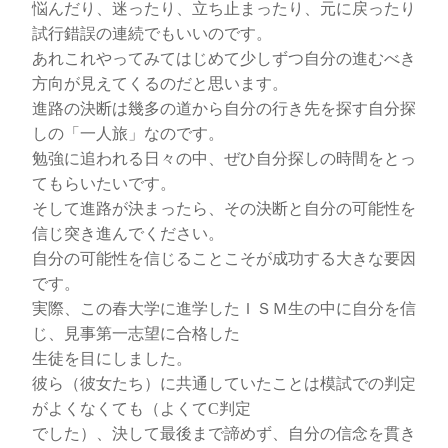
悩んだり、迷ったり、立ち止まったり、元に戻ったり
試行錯誤の連続でもいいのです。
あれこれやってみてはじめて少しずつ自分の進むべき
方向が見えてくるのだと思います。
進路の決断は幾多の道から自分の行き先を探す自分探
しの「一人旅」なのです。
勉強に追われる日々の中、ぜひ自分探しの時間をとっ
てもらいたいです。
そして進路が決まったら、その決断と自分の可能性を
信じ突き進んでください。
自分の可能性を信じることこそが成功する大きな要因
です。
実際、この春大学に進学したＩＳＭ生の中に自分を信
じ、見事第一志望に合格した
生徒を目にしました。
彼ら（彼女たち）に共通していたことは模試での判定
がよくなくても（よくてC判定
でした）、決して最後まで諦めず、自分の信念を貫き