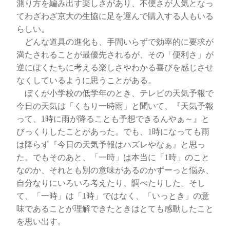
測り方を編み出す楽しさがあり、不便さが人気となっ
てわざわざ京大の生協に足を運んで購入する人もいる
らしい。
どんな道具の進化も、手間いらずで効率的に要求が
満たされることが最優先されるが、その「便利さ」が
逆にぼくたちに考える楽しさやわかる喜びを感じさせ
なくしているように思うことがある。
ぼくが小学校の低学年のとき、テレビの天気予報で
今日の天気は「くもり一時雨」と聞いて、『天気予報
って、1時に雨が降ることも予想できるんやぁ～』と
びっくりしたことがあった。でも、1時になっても雨
は降らず『今日の天気予報はハズレやなぁ』と思っ
た。でもそのあと、「一時」は本当に「1時」のこと
なのか、それとも別の意味があるのかずーっと悩み、
自分なりにいろいろ考えたり、調べたりした。そし
て、「一時」は「1時」ではなく、「いっとき」の意
味であることが理解できたときはとても感動したこと
を思い出す。