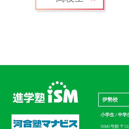
伊勢校
小学生 / 中学
ISM1号館 〒5