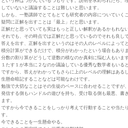
という枠はつかんでいるつもりです。説明を求められたら、
していないと議論することは難しいと思います。
しかも、一塾講師でとてもとても研究者の内容についていく
疑問に正解を出すことは「最上」だと思います。
正解だと思っていても実はもっと正しい解釈があるかもれな
それでも、その時点では正解だと思っているのでそれも良し
答えを出す、正解を出すというのはその人のレベルによって
積分計算ができるだけで、積分がわかったという場合もあり
分数の割り算がどうして逆数の積なのか真剣に悩む人もいま
１たす１が本当に２なのか議論している優秀な数学者もいる
ですから、答えがわかってもさらに上のレベルの理解はある
生懸命暗記することなどは可能なわけです。
勉強で大切なことはその生徒のペースに合わせることですが、
発信する側もハンドルの遊びを持ち、受け取る側も最悪、書
ます。
ですから今できることをしっかり考えて行動することや当た
す。
今できることを一生懸命やる。