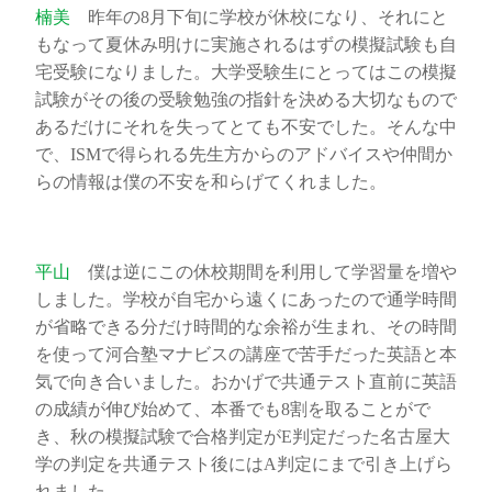
楠美
昨年の8月下旬に学校が休校になり、それにと
もなって夏休み明けに実施されるはずの模擬試験も自
宅受験になりました。大学受験生にとってはこの模擬
試験がその後の受験勉強の指針を決める大切なもので
あるだけにそれを失ってとても不安でした。そんな中
で、ISMで得られる先生方からのアドバイスや仲間か
らの情報は僕の不安を和らげてくれました。
平山
僕は逆にこの休校期間を利用して学習量を増や
しました。学校が自宅から遠くにあったので通学時間
が省略できる分だけ時間的な余裕が生まれ、その時間
を使って河合塾マナビスの講座で苦手だった英語と本
気で向き合いました。おかげで共通テスト直前に英語
の成績が伸び始めて、本番でも8割を取ることがで
き、秋の模擬試験で合格判定がE判定だった名古屋大
学の判定を共通テスト後にはA判定にまで引き上げら
れました。