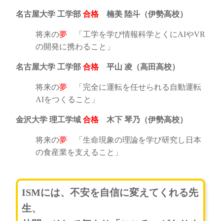
名古屋大学 工学部
合格
楠美 陸斗（伊勢高校）
将来の
夢
「工学を学び情報科学とくにAIやVR
の開発に携わること」
名古屋大学 工学部
合格
平山 凌（高田高校）
将来の
夢
「完全に運転を任せられる自動運転
AIをつくること」
金沢大学 理工学域
合格
木下 琴乃（伊勢高校）
将来の
夢
「生命現象の理論を学び研究し日本
の食産業を支えること」
ISMには、不安を自信に変えてくれる先
生、