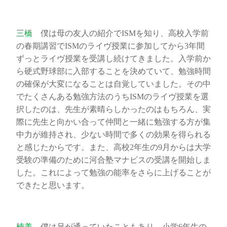
三橋
僕は母の友人の紹介でISMを知り、高校入学前
の春期講習でISMのライヴ授業に参加してから3年間
ずっとライヴ授業を受講し続けてきました。入学前か
ら硬式野球部に入部することを決めていて、勉強時間
の確保が大変になることは自覚していました。その中
でたくさんある勉強方法のうちISMのライヴ授業を選
択したのは、先生が素晴らしかったのはもちろん、実
際に先生と向かい合って仲間と一緒に勉強する方が集
中力が維持され、少ない時間で多くの効果を得られる
と感じたからです。また、高校2年生の9月からは大学
受験の準備のために河合塾マナビスの受講を開始しま
した。これによって勉強の能率をさらに上げることが
できたと思います。
楠美
僕は兄が通っていたこともあり、小学6年生の