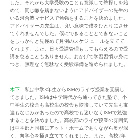
した。それから大学受験のことも意識して塾探しを始
めて、同じ轍を踏まないようにアドバイザーの先生の
いる河合塾マナビスで勉強をすることを決めました。
アドバイザーの先生は、良い意味で僕をひとりにさせ
てくれませんでした。僕にできることとできないこと
をしっかりと見極めて月例のスケジ ュールを立てて
くれます。また、日々受講管理もしてもらえるので受
講を怠ることもありません。おかげで学習習慣が身に
つき、無理なく無駄なく受験準備を進められました。
木下
私は中学3年生からISMのライヴ授業を受講し
てきました。ISMは中学時代から通ってきた塾で、小
中学生の校舎も高校生の校舎も隣接していて先生も友
達もなじみがあったので高校でも迷いなくISMで勉強
することを決めました。高校部のライヴ授業の雰囲気
は中学部と同様にアット・ホームでありながら奥が深
く、向学心を掻き立ててくれました。また、高校2年