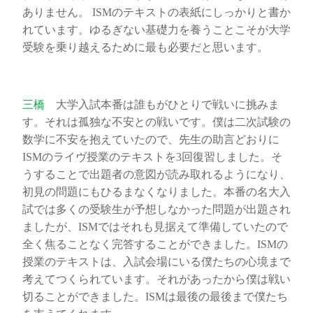
ありません。 ISMのテキストの表紙にしっかりと書か
れています。ゆるぎない基礎力を養うことこそが大学
受験を乗り越えるために最も必要だと思います。
三橋
大学入試本番は誰もがひとりで戦いに挑みま
す。それは孤独な不安との戦いです。僕は二次試験の
数学に不安を抱えていたので、先生の助言どおりに
ISMのライヴ授業のテキストを3回復習しました。そ
うすることで出題者の意図が読み取れるようになり、
初見の問題にもひるまなくなりました。本番の名大入
試では多くの受験生が予想しなかった問題が出題され
ましたが、ISMではそれも見据えて準備していたので
全く焦ることなく完答することができました。ISMの
授業のテキストは、入試会場にいる僕たちの心境まで
考えてつくられています。それがあったから僕は戦い
切ることができました。ISMは最後の最後まで僕たち