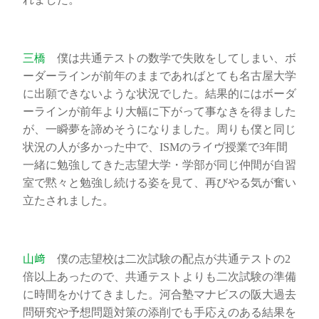
三橋
僕は共通テストの数学で失敗をしてしまい、ボ
ーダーラインが前年のままであればとても名古屋大学
に出願できないような状況でした。結果的にはボーダ
ーラインが前年より大幅に下がって事なきを得ました
が、一瞬夢を諦めそうになりました。周りも僕と同じ
状況の人が多かった中で、ISMのライヴ授業で3年間
一緒に勉強してきた志望大学・学部が同じ仲間が自習
室で黙々と勉強し続ける姿を見て、再びやる気が奮い
立たされました。
山﨑
僕の志望校は二次試験の配点が共通テストの2
倍以上あったので、共通テストよりも二次試験の準備
に時間をかけてきました。河合塾マナビスの阪大過去
問研究や予想問題対策の添削でも手応えのある結果を