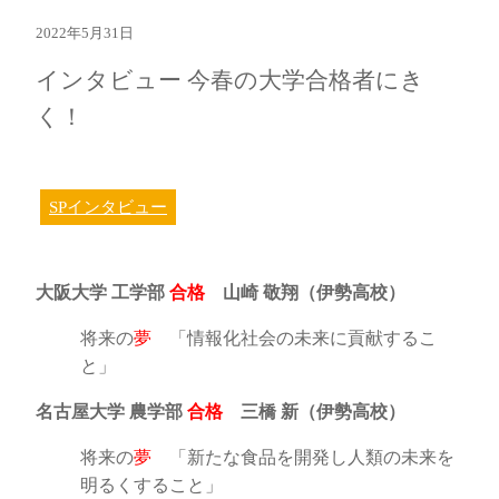
2022年5月31日
インタビュー 今春の大学合格者にき
く！
SPインタビュー
大阪大学 工学部
合格
山崎 敬翔（伊勢高校）
将来の
夢
「情報化社会の未来に貢献するこ
と」
名古屋大学 農学部
合格
三橋 新（伊勢高校）
将来の
夢
「新たな食品を開発し人類の未来を
明るくすること」