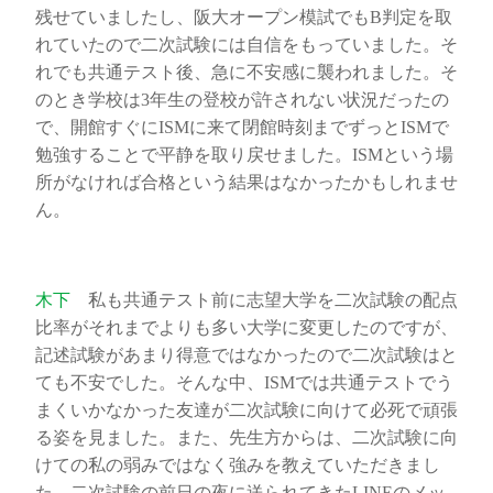
残せていましたし、阪大オープン模試でもB判定を取
れていたので二次試験には自信をもっていました。そ
れでも共通テスト後、急に不安感に襲われました。そ
のとき学校は3年生の登校が許されない状況だったの
で、開館すぐにISMに来て閉館時刻までずっとISMで
勉強することで平静を取り戻せました。ISMという場
所がなければ合格という結果はなかったかもしれませ
ん。
木下
私も共通テスト前に志望大学を二次試験の配点
比率がそれまでよりも多い大学に変更したのですが、
記述試験があまり得意ではなかったので二次試験はと
ても不安でした。そんな中、ISMでは共通テストでう
まくいかなかった友達が二次試験に向けて必死で頑張
る姿を見ました。また、先生方からは、二次試験に向
けての私の弱みではなく強みを教えていただきまし
た。二次試験の前日の夜に送られてきたLINEのメッ