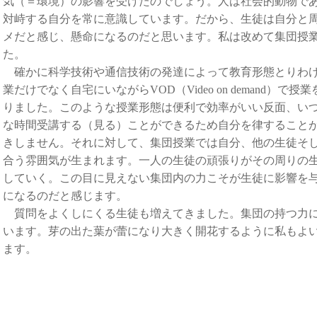
気（＝環境）の影響を受けたのでしょう。人は社会的動物で
対峙する自分を常に意識しています。だから、生徒は自分と
メだと感じ、懸命になるのだと思います。私は改めて集団授
た。
確かに科学技術や通信技術の発達によって教育形態とりわけ
業だけでなく自宅にいながらVOD（Video on demand）
りました。このような授業形態は便利で効率がいい反面、い
な時間受講する（見る）ことができるため自分を律すること
きしません。それに対して、集団授業では自分、他の生徒そ
合う雰囲気が生まれます。一人の生徒の頑張りがその周りの
していく。この目に見えない集団内の力こそが生徒に影響を
になるのだと感じます。
質問をよくしにくる生徒も増えてきました。集団の持つ力に
います。芽の出た葉が蕾になり大きく開花するように私もよ
ます。