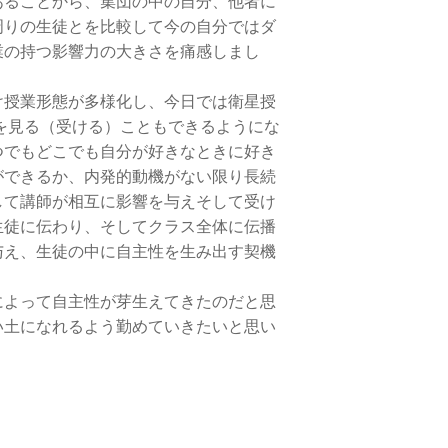
あることから、集団の中の自分、他者に
周りの生徒とを比較して今の自分ではダ
業の持つ影響力の大きさを痛感しまし
授業形態が多様化し、今日では衛星授
で授業を見る（受ける）こともできるようにな
つでもどこでも自分が好きなときに好き
ができるか、内発的動機がない限り長続
して講師が相互に影響を与えそして受け
生徒に伝わり、そしてクラス全体に伝播
与え、生徒の中に自主性を生み出す契機
よって自主性が芽生えてきたのだと思
い土になれるよう勤めていきたいと思い