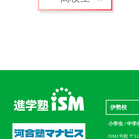
伊勢校
小学生 / 中学
ISM1号館 〒5