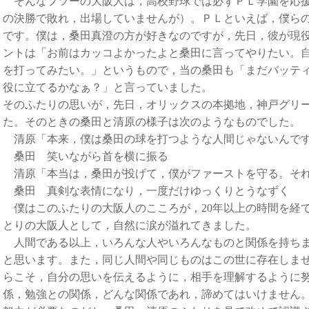
そんなフツーの大阪人は，高校野球では必ずＰＬ学園を応援
の決勝で敗れ，出場していませんが）。ＰＬといえば，僕ら
です。僕は，桑田真澄の方が好きなのですが，先日，彼が現
ントは「お前はカッコよかったよと桑田に言ってやりたい。
を打ってみたい。」というもので，当の桑田も「まだバッテ
役に立てるかなぁ？」と言っていました。
そのふたりの思いが，先日，オリックスの本拠地，神戸グリ
た。そのときの桑田と清原の様子は次のようなものでした。
清原「本来，僕は桑田の球を打つような人間じゃないんで
桑田 笑いながら首を横に振る
清原「本当は，桑田が投げて，僕がファーストを守る。それ
桑田 真剣な表情になり，一度だけゆっくりとうなずく
僕はこのふたりの大阪人のこころが，20年以上の時間を経
とりの大阪人として，自然に涙が溢れてきました。
人間である以上，いろんな人やいろんなものと関係を持ちま
と思います。また，同じ人間や同じものはこの世に存在しま
らこそ，自分の思いを伝えるように，相手を理解するように
係，勉強との関係，どんな関係であれ，諦めてはいけません