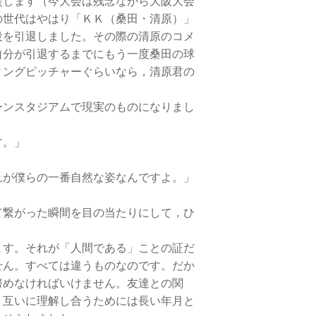
します（今大会は残念ながら大阪大会
の世代はやはり「ＫＫ（桑田・清原）」
役を引退しました。その際の清原のコメ
自分が引退するまでにもう一度桑田の球
ィングピッチャーぐらいなら，清原君の
ーンスタジアムで現実のものになりまし
す。」
が僕らの一番自然な姿なんですよ。」
て繋がった瞬間を目の当たりにして，ひ
す。それが「人間である」ことの証だ
せん。すべては違うものなのです。だか
努めなければいけません。友達との関
。互いに理解し合うためには長い年月と