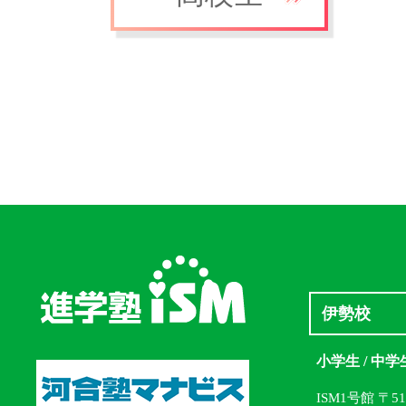
伊勢校
小学生 / 中学
ISM1号館 〒5