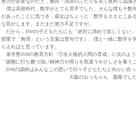
努力が必要なのだと，桑田・清原のふたりを見て改めて認識
僕は高校時代，数学がとても苦手でした。そんな僕も十数年
があったことに気づき，最近はちょっと「数学もエエとこあ
な気がします。まだまだ努力不足ですが。
だから，ISMの子どもたちにも「絶対に諦めて欲しくない
授業で「無理」という言葉は禁句です）。僕と一緒に数学を
らえればと思っています。
進学塾ISMの教育方針「①全人格的人間の育成」に次のよ
「困難に打ち勝つ強い精神力や周りを気遣うやさしさを養う
ISMの講師はみんなこの思いで日々子どもたちと向かい合
大阪のおっちゃん 森蔭でした