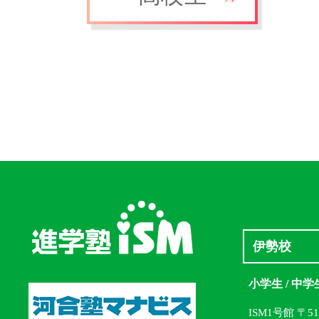
伊勢校
小学生 / 中学
ISM1号館 〒5