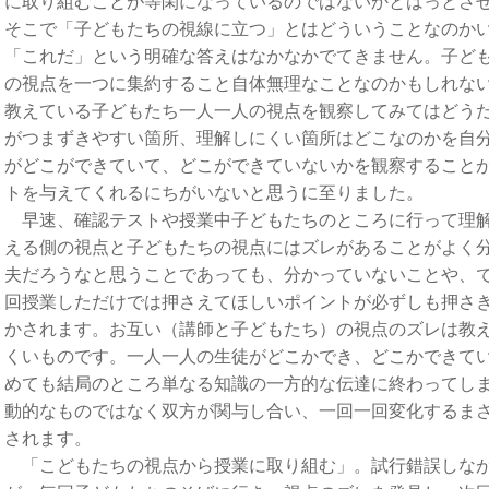
に取り組むことが等閑になっているのではないかとはっとさ
そこで「子どもたちの視線に立つ」とはどういうことなのか
「これだ」という明確な答えはなかなかでてきません。子ど
の視点を一つに集約すること自体無理なことなのかもしれな
教えている子どもたち一人一人の視点を観察してみてはどう
がつまずきやすい箇所、理解しにくい箇所はどこなのかを自
がどこができていて、どこができていないかを観察すること
トを与えてくれるにちがいないと思うに至りました。
早速、確認テストや授業中子どもたちのところに行って理解
える側の視点と子どもたちの視点にはズレがあることがよく
夫だろうなと思うことであっても、分かっていないことや、
回授業しただけでは押さえてほしいポイントが必ずしも押さ
かされます。お互い（講師と子どもたち）の視点のズレは教
くいものです。一人一人の生徒がどこかでき、どこかできて
めても結局のところ単なる知識の一方的な伝達に終わってし
動的なものではなく双方が関与し合い、一回一回変化するま
されます。
「こどもたちの視点から授業に取り組む」。試行錯誤しなが