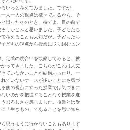
せられたのです。
いろいろと考えてみました。ですが、
も一人一人の視点は様々であるから、そ
いと思ったそのとき、待てよ。目の前で
だろうかとふと思いました。子どもたち
分で考えることも大切だが、子どもたち
が子どもの視点から授業に取り組むヒン
、定着の度合いを観察してみると、教
分かってきました。こちらがこれは大丈
できていなかいことが結構あったり、一
きれていないケースが多いことにも気づ
える側の視点に立った授業では気づきに
いないのかを把握することなく授業を進
まう恐ろしさを感じました。授業とは受
さに「生きもの」であることを思い知ら
ら思うように行かないこともあります