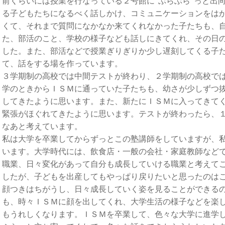
前くらいには授業を行なっている２号館に“ぶらぶら”っと出
る子どもたちになるべく話しかけ、コミュニケーションをは
くて、それまで質問になかなか来てくれなかった子たちも、
た、部活のこと、学校の様子なども話しにきてくれ、その日
した。また、部活などで授業ぎりぎりか少し遅刻してくる子
て、話をする場を作っています。
３学期制の高校では中間テストが終わり、２学期制の高校で
学のときからＩＳＭに通っていた子たちも、幼さが少しずつ
してきたように思います。また、新たにＩＳＭに入ってきて
緊張がほぐれてきたように思います。テストが終わったら、
なあと考えています。
私は大学を卒業してからずっとこの塾講師をしていますが、
います。大学時代には、飲食店・一般の会社・家庭教師など
職業、日々変化があって自分も成長していける職業と考えて
したが、子どもを出産してもやっぱり戻りたいと思ったのは
顔つきはちがうし、日々成長していく姿を見ることができる
も、時々ＩＳＭに顔を出してくれ、大学生活の様子などを楽
もうれしくなります。ＩＳＭを卒業して、色々な大学に進学