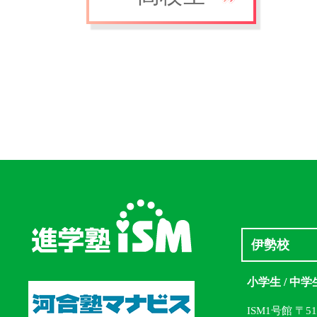
伊勢校
小学生 / 中学
ISM1号館 〒5