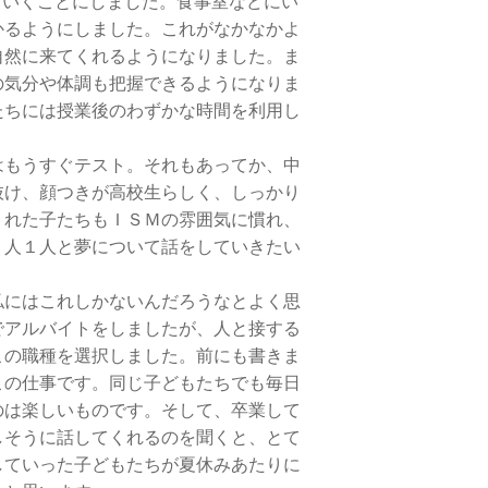
向いくことにしました。食事室などにい
かるようにしました。これがなかなかよ
自然に来てくれるようになりました。ま
の気分や体調も把握できるようになりま
たちには授業後のわずかな時間を利用し
はもうすぐテスト。それもあってか、中
抜け、顔つきが高校生らしく、しっかり
くれた子たちもＩＳＭの雰囲気に慣れ、
１人１人と夢について話をしていきたい
私にはこれしかないんだろうなとよく思
でアルバイトをしましたが、人と接する
この職種を選択しました。前にも書きま
この仕事です。同じ子どもたちでも毎日
のは楽しいものです。そして、卒業して
しそうに話してくれるのを聞くと、とて
していった子どもたちが夏休みあたりに