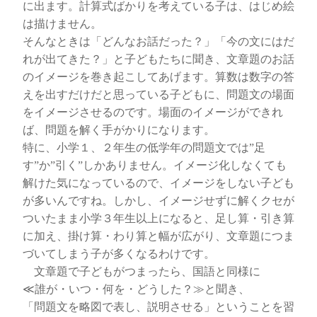
に出ます。計算式ばかりを考えている子は、はじめ絵
は描けません。
そんなときは「どんなお話だった？」「今の文にはだ
れが出てきた？」と子どもたちに聞き、文章題のお話
のイメージを巻き起こしてあげます。算数は数字の答
えを出すだけだと思っている子どもに、問題文の場面
をイメージさせるのです。場面のイメージができれ
ば、問題を解く手がかりになります。
特に、小学１、２年生の低学年の問題文では”足
す”か”引く”しかありません。イメージ化しなくても
解けた気になっているので、イメージをしない子ども
が多いんですね。しかし、イメージせずに解くクセが
ついたまま小学３年生以上になると、足し算・引き算
に加え、掛け算・わり算と幅が広がり、文章題につま
づいてしまう子が多くなるわけです。
文章題で子どもがつまったら、国語と同様に
≪誰が・いつ・何を・どうした？≫と聞き、
「問題文を略図で表し、説明させる」ということを習