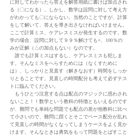
に対してわかったら答えを解答用紙に書けば加点され
る（〇になる）。しかし、数学は設問に対して考え方
がわかっても〇にならない。当然のことですが、計算
をして解いて、答えを導き出さなければいけません。
ここで計算ミス、ケアレスミスが発生するのです。数
学の場合、設問に対して９９％解けても×、100％の
みが正解（△の加点もない）なのです。
誰でも計算ミスはするし、ケアレスミスも犯しま
す。そんなミスをへらすためには（なくすために
は）、しっかりと見直す（解きなおす）時間をしっか
りとることです。見直しの時間配分も考えて必ずテス
トに臨んでください。
もうひとつ注意する点は配点のマジックに惑わされ
ないこと！！数学という教科の特徴ともいえるのです
が、難問でも単純な問題でも配点の差が他教科に比べ
て小さいので、難問に躓くとそこでペース配分が乱れ
て見直しの時間がなくなってしまうケースをよく見か
けます。そんなときは勇気をもって問題をとばすこと